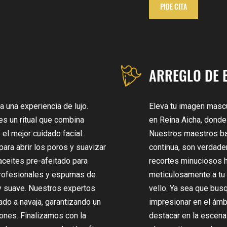
PIDE CITA
ARREGLO DE 
a una experiencia de lujo.
Eleva tu imagen mascu
es un ritual que combina
en Reina Aicha, donde 
 el mejor cuidado facial.
Nuestros maestros ba
ara abrir los poros y suavizar
continua, son verdader
 aceites pre-afeitado para
recortes minuciosos 
 profesionales y espumas de
meticulosamente a tu e
 y suave. Nuestros expertos
vello. Ya sea que bus
ado a navaja, garantizando un
impresionar en el ámb
iones. Finalizamos con la
destacar en la escena 