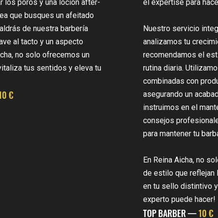
ar los poros y una loción after-
el expertise para hace
a sea que busques un afeitado
saldrás de nuestra barbería
Nuestro servicio inte
ave al tacto y un aspecto
analizamos tu crecimi
cha, no solo ofrecemos un
recomendamos el estil
italiza tus sentidos y eleva tu
rutina diaria. Utiliza
combinadas con produ
10 €
asegurando un acabad
instruimos en el man
consejos profesional
para mantener tu barb
En Reina Aicha, no so
de estilo que reflejan 
en tu sello distintivo
experto puede hacer!
TOP BARBER —
10 €