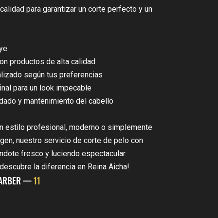
alidad para garantizar un corte perfecto y un
ye:
on productos de alta calidad
lizado según tus preferencias
inal para un look impecable
dado y mantenimiento del cabello
n estilo profesional, moderno o simplemente
gen, nuestro servicio de corte de pelo con
éndote fresco y luciendo espectacular.
 descubre la diferencia en Reina Aicha!
ARBER —
11